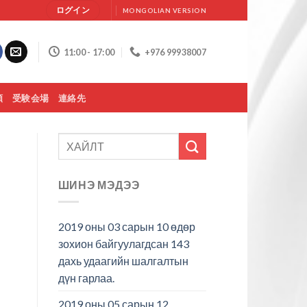
ログイン
MONGOLIAN VERSION
11:00 - 17:00
+976 99938007
類
受験会場
連絡先
ШИНЭ МЭДЭЭ
2019 оны 03 сарын 10 өдөр
зохион байгуулагдсан 143
дахь удаагийн шалгалтын
дүн гарлаа.
2019 оны 05 сарын 12