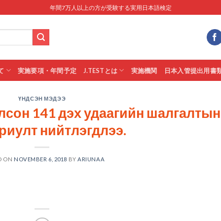
年間7万人以上の方が受験する実用日本語検定
て
実施要項・年間予定
J.TESTとは
実施機関
日本入管提出用書
ҮНДСЭН МЭДЭЭ
лсон 141 дэх удаагийн шалгалтын
риулт нийтлэгдлээ.
D ON
NOVEMBER 6, 2018
BY
ARIUNAA