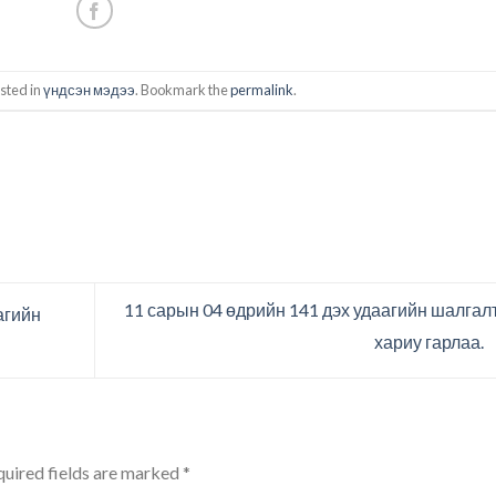
sted in
үндсэн мэдээ
. Bookmark the
permalink
.
11 сарын 04 өдрийн 141 дэх удаагийн шалгал
агийн
хариу гарлаа.
uired fields are marked
*