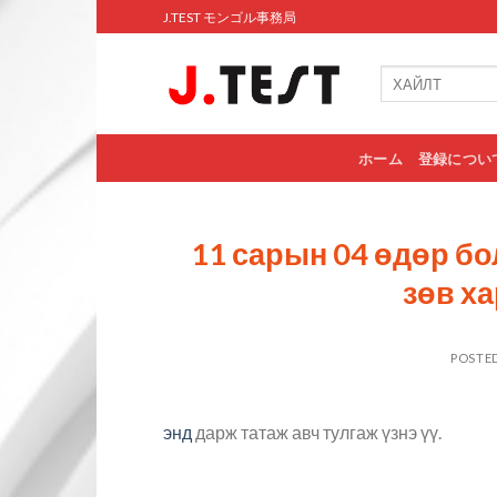
Skip
J.TEST モンゴル事務局
to
content
ホーム
登録につい
11 сарын 04 өдөр бо
зөв ха
POSTE
энд
дарж татаж авч тулгаж үзнэ үү.