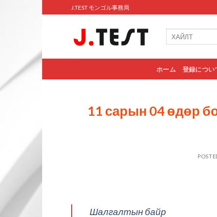
Skip
J.TEST モンゴル事務局
to
content
ホーム
登録につい
11 сарын 04 өдөр б
POSTE
Шалгалтын байр