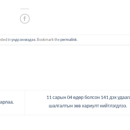
sted in
үндсэн мэдээ
. Bookmark the
permalink
.
11 сарын 04 өдөр болсон 141 дэх удаа
арлаа.
шалгалтын зөв хариулт нийтлэгдлээ.