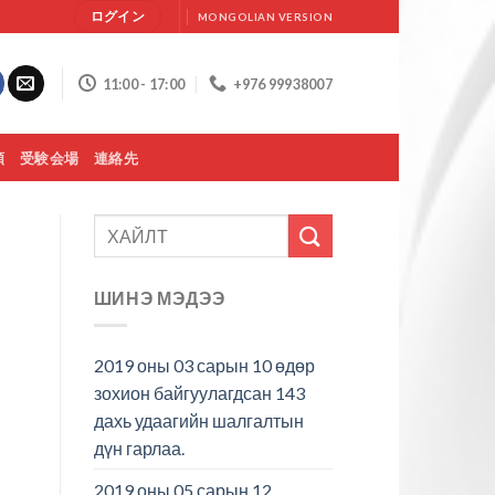
ログイン
MONGOLIAN VERSION
11:00 - 17:00
+976 99938007
類
受験会場
連絡先
ШИНЭ МЭДЭЭ
2019 оны 03 сарын 10 өдөр
зохион байгуулагдсан 143
дахь удаагийн шалгалтын
дүн гарлаа.
2019 оны 05 сарын 12