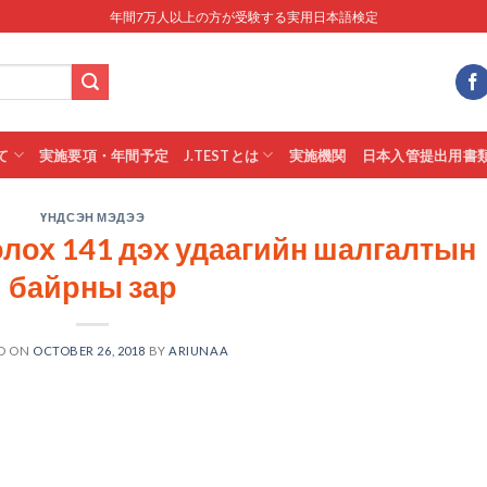
年間7万人以上の方が受験する実用日本語検定
て
実施要項・年間予定
J.TESTとは
実施機関
日本入管提出用書
ҮНДСЭН МЭДЭЭ
олох 141 дэх удаагийн шалгалтын
байрны зар
D ON
OCTOBER 26, 2018
BY
ARIUNAA