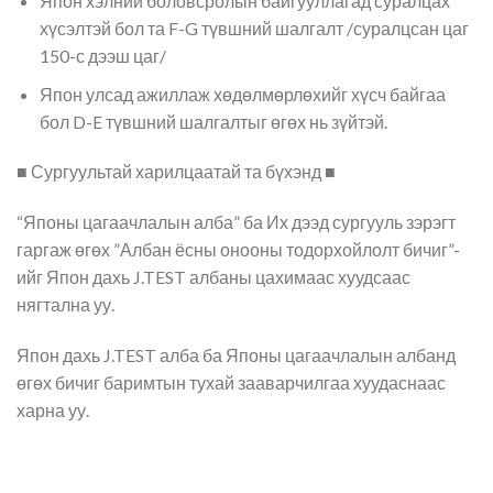
Япон хэлний боловсролын байгууллагад суралцах
хүсэлтэй бол та F-G түвшний шалгалт /суралцсан цаг
150-с дээш цаг/
Япон улсад ажиллаж хөдөлмөрлөхийг хүсч байгаа
бол D-E түвшний шалгалтыг өгөх нь зүйтэй.
■ Сургуультай харилцаатай та бүхэнд ■
“Японы цагаачлалын алба” ба Их дээд сургууль зэрэгт
гаргаж өгөх ”Албан ёсны онооны тодорхойлолт бичиг”-
ийг Япон дахь J.TEST албаны цахимаас хуудсаас
нягтална уу.
Япон дахь J.TEST алба ба Японы цагаачлалын албанд
өгөх бичиг баримтын тухай зааварчилгаа хуудаснаас
харна уу.