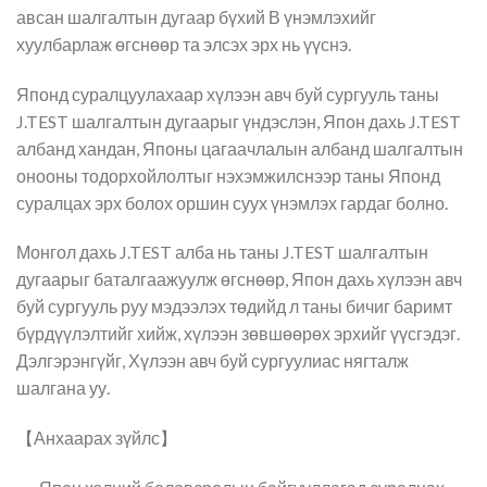
авсан шалгалтын дугаар бүхий В үнэмлэхийг
хуулбарлаж өгснөөр та элсэх эрх нь үүснэ.
Японд суралцуулахаар хүлээн авч буй сургууль таны
J.TEST шалгалтын дугаарыг үндэслэн, Япон дахь J.TEST
албанд хандан, Японы цагаачлалын албанд шалгалтын
онооны тодорхойлолтыг нэхэмжилснээр таны Японд
суралцах эрх болох оршин суух үнэмлэх гардаг болно.
Монгол дахь J.TEST алба нь таны J.TEST шалгалтын
дугаарыг баталгаажуулж өгснөөр, Япон дахь хүлээн авч
буй сургууль руу мэдээлэх төдийд л таны бичиг баримт
бүрдүүлэлтийг хийж, хүлээн зөвшөөрөх эрхийг үүсгэдэг.
Дэлгэрэнгүйг, Хүлээн авч буй сургуулиас нягталж
шалгана уу.
【Анхаарах зүйлс】