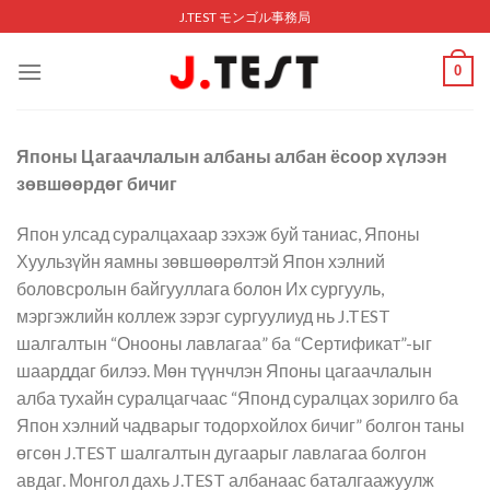
Skip
J.TEST モンゴル事務局
to
content
0
Японы Цагаачлалын албаны албан ёсоор хүлээн
зөвшөөрдөг бичиг
Япон улсад суралцахаар зэхэж буй таниас, Японы
Хуульзүйн яамны зөвшөөрөлтэй Япон хэлний
боловсролын байгууллага болон Их сургууль,
мэргэжлийн коллеж зэрэг сургуулиуд нь J.TEST
шалгалтын “Онооны лавлагаа” ба “Сертификат”-ыг
шаарддаг билээ. Мөн түүнчлэн Японы цагаачлалын
алба тухайн суралцагчаас “Японд суралцах зорилго ба
Япон хэлний чадварыг тодорхойлох бичиг” болгон таны
өгсөн J.TEST шалгалтын дугаарыг лавлагаа болгон
авдаг. Монгол дахь J.TEST албанаас баталгаажуулж